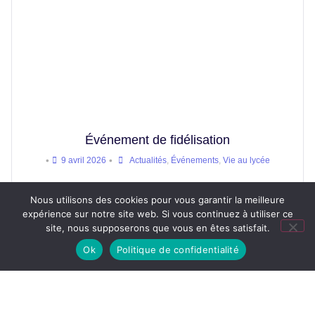
Événement de fidélisation
•
•
9 avril 2026
Actualités
,
Événements
,
Vie au lycée
Nous utilisons des cookies pour vous garantir la meilleure
expérience sur notre site web. Si vous continuez à utiliser ce
site, nous supposerons que vous en êtes satisfait.
TOUTES LES ACTUALITÉS
Ok
Politique de confidentialité