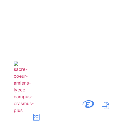
TAXE D’APPRENTISSAGE
INSCRIPTIONS AUX LYCÉES
CANDIDATURE AU CAMPUS SUPÉRIEUR
CONTACT
NOUS RENCONTRER !
Portail
Ecole
Sacré-Cœur
Directe
2de : Test de
Positionnement