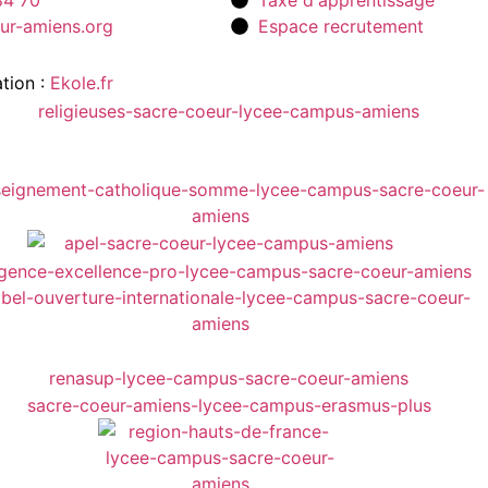
84 70
Taxe d'apprentissage
ur-amiens.org
Espace recrutement
tion :
Ekole.fr