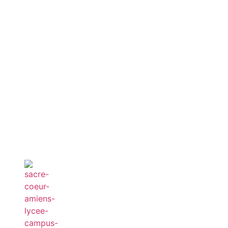
APEL
INFOS PRATIQUES
TAXE D’APPRENTISSAGE
INSCRIPTIONS AUX LYCÉES
CANDIDATURE AU CAMPUS SUPÉRIEUR
CONTACT
NOUS RENCONTRER !