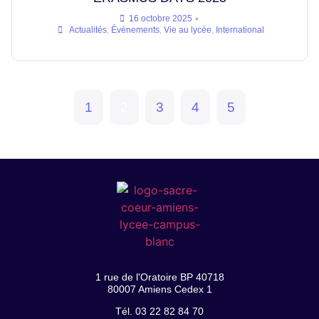
•
16 octobre 2025
Actualités
,
Événements
,
Vie au lycée
,
International
1
2
3
4
5
1 rue de l'Oratoire BP 40718
80007 Amiens Cedex 1
Tél. 03 22 82 84 70